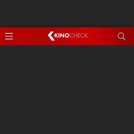
KINO
CHECK
App
DEMNÄCHST IM KINO
Steckerlfischfiasko
Ice Cream Man
Das Ende der Sterne
Exit 8
You, Me & Italy
Marsupilami