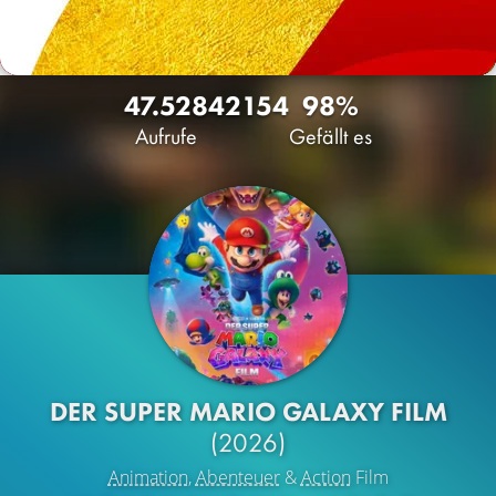
47.528
42
154
98%
Aufrufe
Gefällt es
DER SUPER MARIO GALAXY FILM
(2026)
Animation
,
Abenteuer
&
Action
Film