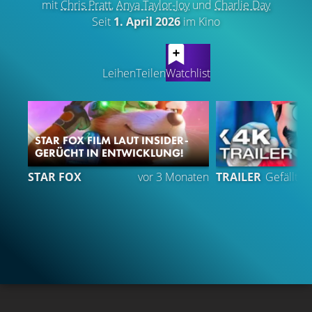
mit
Chris Pratt
,
Anya Taylor-Joy
und
Charlie Day
Seit
1. April 2026
im Kino
LATEST CONTENT
Leihen
Teilen
Watchlist
STAR FOX FILM LAUT INSIDER-
GERÜCHT IN ENTWICKLUNG!
STAR FOX
vor 3 Monaten
TRAILER
Gefällt
9