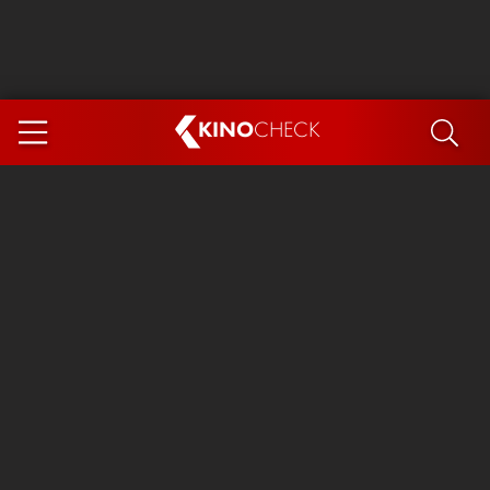
KINO
CHECK
App
DEMNÄCHST IM KINO
Steckerlfischfiasko
Ice Cream Man
Das Ende der Sterne
Exit 8
You, Me & Italy
Marsupilami