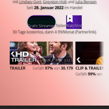
mit
Lindsey Gort
,
Greyston Holt
und
Julia Benson
Seit
28. Januar 2022
im Handel
LATEST CONTENT
Teilen
Watchlist
Gratis Streamen
30 Tage kostenlos, dann 4.99/Monat (Partnerlink).
30.2K
97%
2:12
TRAILER
Gefällt
97%
von
30.179
CLIP & TRAILER 4
Gefällt
99%
von
11