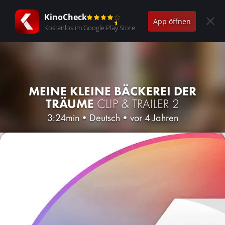
KinoCheck
App öffnen
Kostenlos im Google Play Store
MEINE KLEINE BÄCKEREI DER
TRÄUME
CLIP & TRAILER 2
3:24min
•
Deutsch
•
vor 4 Jahren