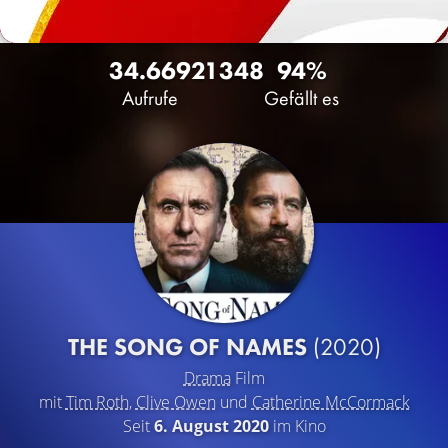
34.669
21
348
94%
Aufrufe
Gefällt es
THE SONG OF NAMES
(2020)
Drama
Film
mit
Tim Roth
,
Clive Owen
und
Catherine McCormack
Seit
6. August 2020
im Kino