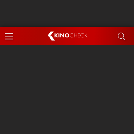
KINO
CHECK
App
DEMNÄCHST IM KINO
Steckerlfischfiasko
Ice Cream Man
Das Ende der Sterne
Exit 8
You, Me & Italy
Marsupilami