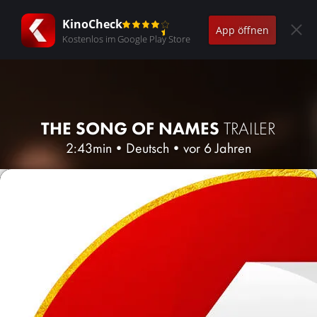
KinoCheck
App öffnen
Kostenlos im Google Play Store
THE SONG OF NAMES
TRAILER
2:43min
•
Deutsch
•
vor 6 Jahren