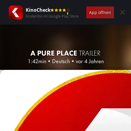
KinoCheck
App öffnen
Kostenlos im Google Play Store
A PURE PLACE
TRAILER
1:42min
•
Deutsch
•
vor 4 Jahren