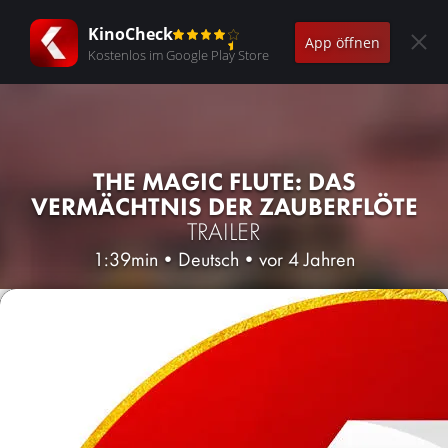
KinoCheck
App öffnen
Kostenlos im Google Play Store
THE MAGIC FLUTE: DAS
VERMÄCHTNIS DER ZAUBERFLÖTE
TRAILER
1:39min
•
Deutsch
•
vor 4 Jahren