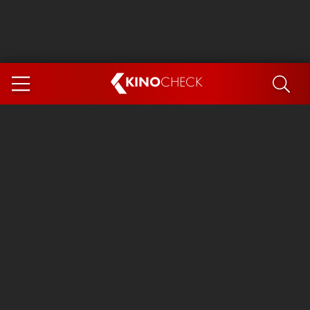
KINO
CHECK
App
DEMNÄCHST IM KINO
Steckerlfischfiasko
Ice Cream Man
Das Ende der Sterne
Exit 8
You, Me & Italy
Marsupilami