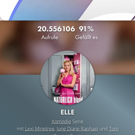
20.556
106
91%
Aufrufe
Gefällt es
ELLE
Komödie
Serie
mit
Lexi Minetree
,
June Diane Raphael
und
Tom