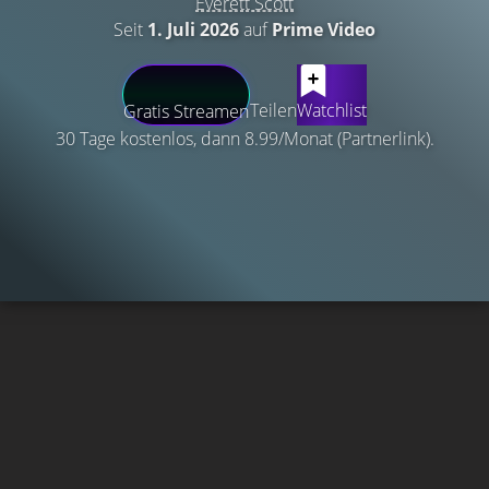
Everett Scott
Seit
1. Juli 2026
auf
Prime Video
Teilen
Watchlist
Gratis Streamen
30 Tage kostenlos, dann 8.99/Monat (Partnerlink).