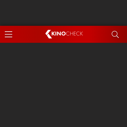
KINO
CHECK
App
DEMNÄCHST IM KINO
Steckerlfischfiasko
Ice Cream Man
Das Ende der Sterne
Exit 8
You, Me & Italy
Marsupilami