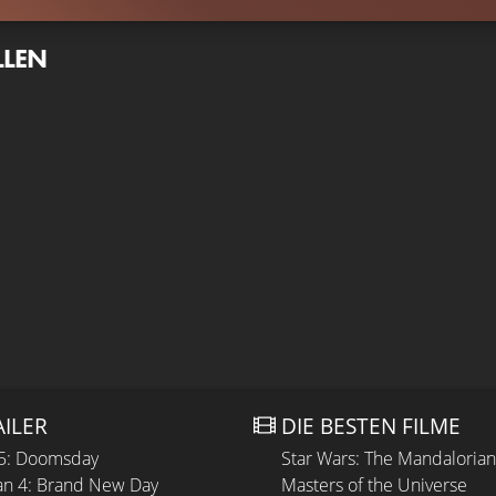
LLEN
AILER
DIE BESTEN FILME
 5: Doomsday
Star Wars: The Mandaloria
n 4: Brand New Day
Masters of the Universe