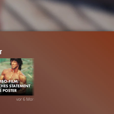
T
BO-FILM:
HES STATEMENT
S POSTER
1.5M
98%
1:52
vor 6 Monaten
TRAILER
Gefällt
98%
von
1.455.668