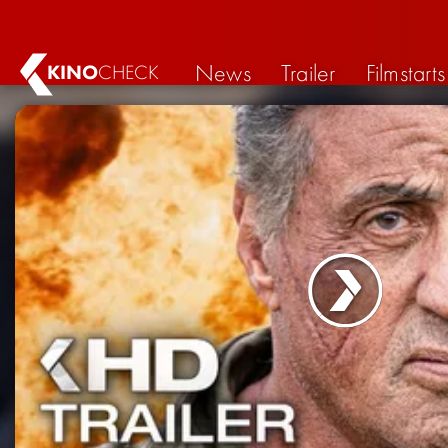
News
Trailer
Filmstarts
KINO
CHECK