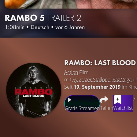
RAMBO 5
TRAILER 2
1:08min
•
Deutsch
•
vor 6 Jahren
RAMBO: LAST BLOO
Action
Film
mit
Sylvester Stallone
,
Paz Vega
u
Seit
19. September 2019
im Kin
7
Teilen
Watchlist
Gratis Streamen