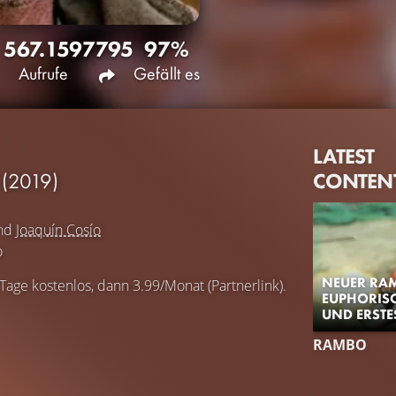
567.159
7795
97%
Aufrufe
Gefällt es
LATEST
CONTEN
D
(2019)
nd
Joaquín Cosío
o
NEUER RAM
 Tage kostenlos, dann 3.99/Monat (Partnerlink).
EUPHORISC
UND ERSTE
RAMBO