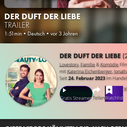
DER DUFT DER LIEBE
TRAILER
1:51min
•
Deutsch
•
vor 3 Jahren
DER DUFT DER LIEBE
(
Lovestory
,
Familie
&
Komödie
Fil
mit
Katerina Eichenberger
,
Jonat
Seit
24. Februar 2023
im Hande
3
Teilen
Watchlist
Gratis Streamen