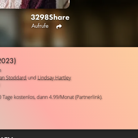
3298
Share
Aufrufe
2023)
m
han Stoddard
und
Lindsay Hartley
l
0 Tage kostenlos, dann 4.99/Monat (Partnerlink).