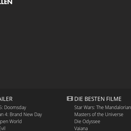
LLEN
AILER
DIE BESTEN FILME
 5: Doomsday
Star Wars: The Mandaloria
n 4: Brand New Day
Masters of the Universe
Open World
Die Odyssee
vil
Vaiana