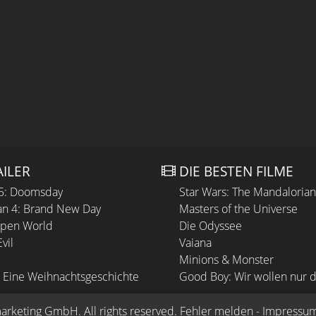
AILER
DIE BESTEN FILME
 5: Doomsday
Star Wars: The Mandaloria
n 4: Brand New Day
Masters of the Universe
Open World
Die Odyssee
vil
Vaiana
Minions & Monster
 Eine Weihnachtsgeschichte
Good Boy: Wir wollen nur d
arketing GmbH
. All rights reserved.
Fehler melden
 - 
Impressu