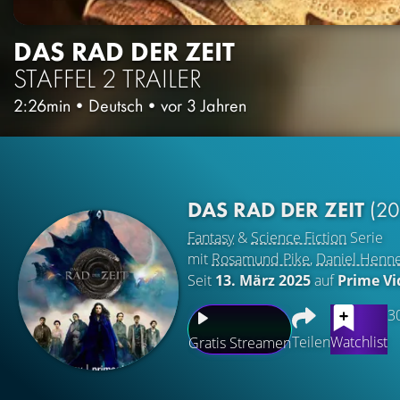
DAS RAD DER ZEIT
STAFFEL 2
TRAILER
2:26min
•
Deutsch
•
vor 3 Jahren
DAS RAD DER ZEIT
(20
Fantasy
&
Science Fiction
Serie
mit
Rosamund Pike
,
Daniel Henn
Seit
13. März 2025
auf
Prime Vi
3
Teilen
Watchlist
Gratis Streamen