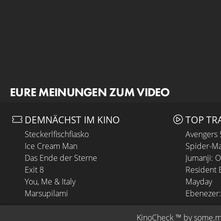
EURE MEINUNGEN ZUM VIDEO
DEMNÄCHST IM KINO
TOP TR
Steckerlfischfiasko
Avengers
Ice Cream Man
Spider-Ma
Das Ende der Sterne
Jumanji: 
Exit 8
Resident E
You, Me & Italy
Mayday
Marsupilami
Ebenezer:
KinoCheck
 ™ by 
some.m