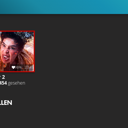
98%
2:34
r 2
454
gesehen
LLEN