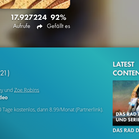
17.927
224
92%
Aufrufe
Gefällt es
LATEST
CONTE
21)
ey
und
Zoe Robins
deo
0 Tage kostenlos, dann 8.99/Monat (Partnerlink).
DAS RAD D
UND SERI
DAS RAD D