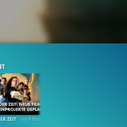
NT
ER ZEIT: NEUE FILM-
ENPROJEKTE GEPLANT
178.4K
92%
2:17
ER ZEIT
vor 4 Monaten
TEASER TRAILER
Gefällt
92%
von
178.438