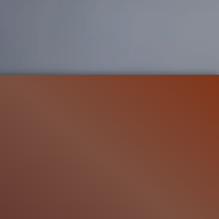
108.6K
94%
1:35
ren
TRAILER
Gefällt
94%
von
108.586