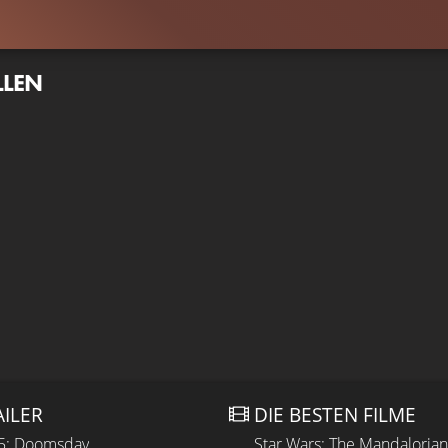
LLEN
AILER
DIE BESTEN FILME
 5: Doomsday
Star Wars: The Mandaloria