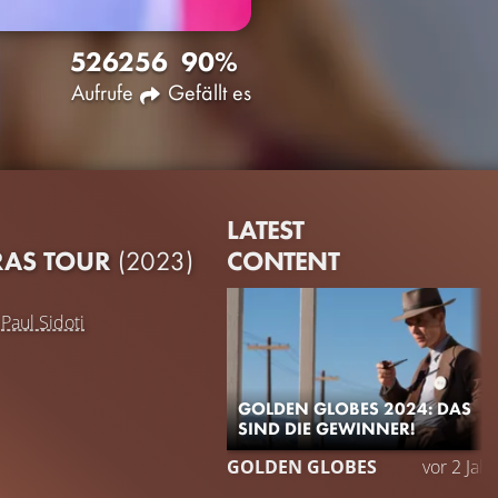
5262
56
90%
Aufrufe
Gefällt es
LATEST
CONTENT
ERAS TOUR
(2023)
d
Paul Sidoti
GOLDEN GLOBES 2024: DAS
SIND DIE GEWINNER!
GOLDEN GLOBES
vor 2 Jah