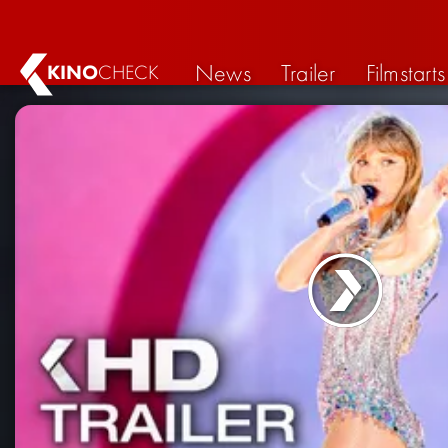
News
Trailer
Filmstarts
KINO
CHECK