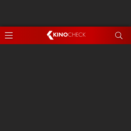
KINO
CHECK
App
DEMNÄCHST IM KINO
Steckerlfischfiasko
Ice Cream Man
Das Ende der Sterne
Exit 8
You, Me & Italy
Marsupilami