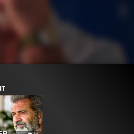
NT
26.5K
91%
2:03