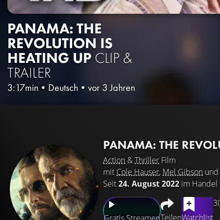
PANAMA: THE
REVOLUTION IS
HEATING UP
CLIP &
TRAILER
3:17min
•
Deutsch
•
vor 3 Jahren
PANAMA: THE REVOL
Action
&
Thriller
Film
mit
Cole Hauser
,
Mel Gibson
un
Seit
24. August 2022
im Handel
3
Teilen
Watchlist
Gratis Streamen