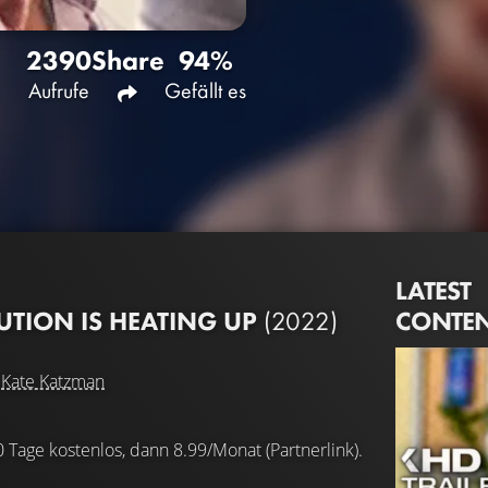
2390
Share
94%
Aufrufe
Gefällt es
LATEST
CONTE
UTION IS HEATING UP
(2022)
d
Kate Katzman
0 Tage kostenlos, dann 8.99/Monat (Partnerlink).