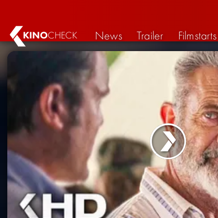
News
Trailer
Filmstarts
KINO
CHECK