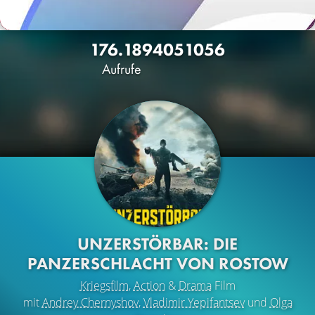
176.189
405
1056
Aufrufe
UNZERSTÖRBAR: DIE
PANZERSCHLACHT VON ROSTOW
Kriegsfilm
,
Action
&
Drama
Film
mit
Andrey Chernyshov
,
Vladimir Yepifantsev
und
Olga