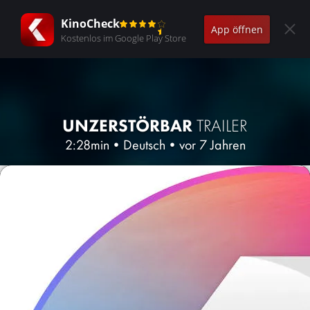
KinoCheck
App öffnen
Kostenlos im Google Play Store
UNZERSTÖRBAR
TRAILER
2:28min
•
Deutsch
•
vor 7 Jahren