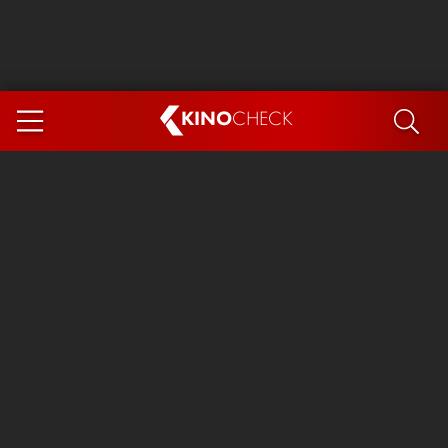
KINO
CHECK
App
DEMNÄCHST IM KINO
Steckerlfischfiasko
Ice Cream Man
Das Ende der Sterne
Exit 8
You, Me & Italy
Marsupilami