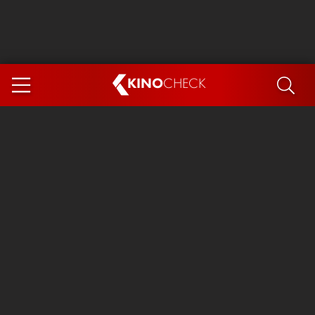
KINO
CHECK
App
DEMNÄCHST IM KINO
Steckerlfischfiasko
Ice Cream Man
Das Ende der Sterne
Exit 8
You, Me & Italy
Marsupilami