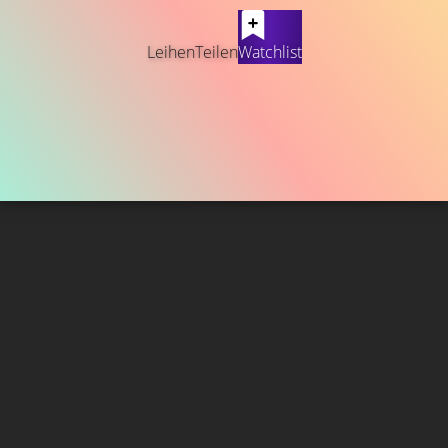
Leihen
Teilen
Watchlist