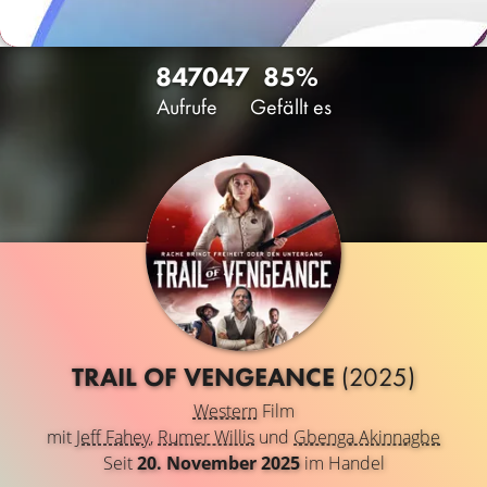
8470
47
85%
Aufrufe
Gefällt es
TRAIL OF VENGEANCE
(2025)
Western
Film
mit
Jeff Fahey
,
Rumer Willis
und
Gbenga Akinnagbe
Seit
20. November 2025
im Handel