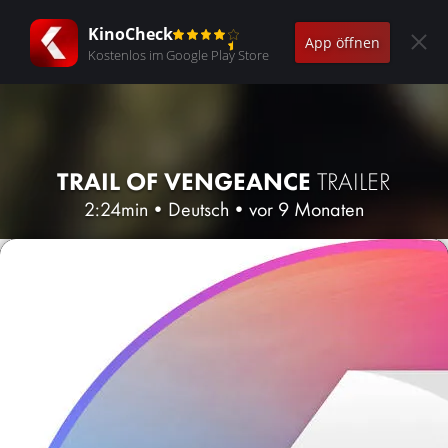
KinoCheck
App öffnen
Kostenlos im Google Play Store
TRAIL OF VENGEANCE
TRAILER
2:24min
•
Deutsch
•
vor 9 Monaten