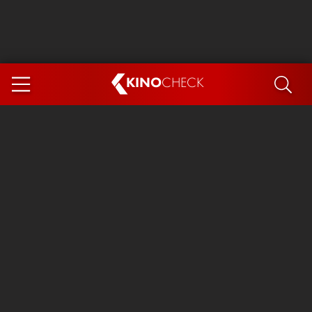
KINO
CHECK
App
DEMNÄCHST IM KINO
Steckerlfischfiasko
The Invite
Ice Cream Man
Das Ende der Sterne
Exit 8
You, Me & Italy