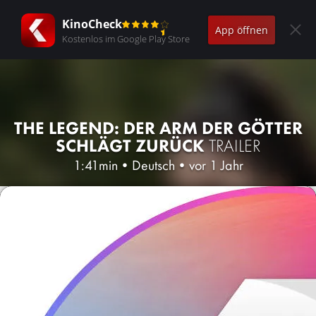
KinoCheck
App öffnen
Kostenlos im Google Play Store
THE LEGEND: DER ARM DER GÖTTER
SCHLÄGT ZURÜCK
TRAILER
1:41min
•
Deutsch
•
vor 1 Jahr