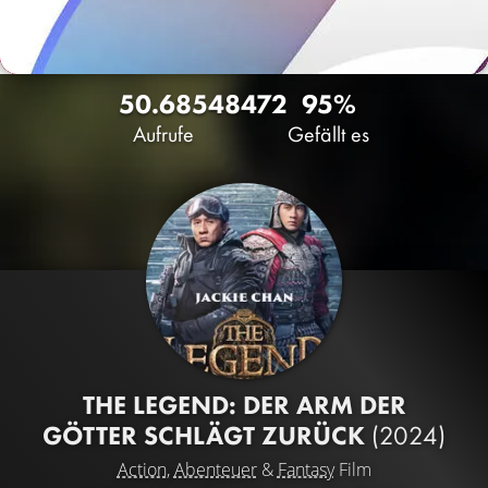
50.685
48
472
95%
Aufrufe
Gefällt es
THE LEGEND: DER ARM DER
GÖTTER SCHLÄGT ZURÜCK
(2024)
Action
,
Abenteuer
&
Fantasy
Film