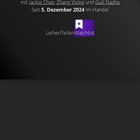
mit
Jackie Chan
,
Zhang Yixing
und
Guli Nazha
Seit
5. Dezember 2024
im Handel
Leihen
Teilen
Watchlist