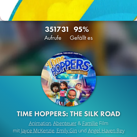
3517
31
95%
Aufrufe
Gefällt es
TIME HOPPERS: THE SILK ROAD
Animation
,
Abenteuer
&
Familie
Film
mit
Jayce McKenzie
,
Emily Gin
und
Angel Haven Rey