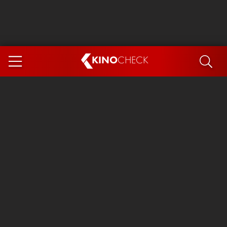
KINO
CHECK
App
DEMNÄCHST IM KINO
Steckerlfischfiasko
The Invite
Ice Cream Man
Das Ende der Sterne
Exit 8
You, Me & Italy