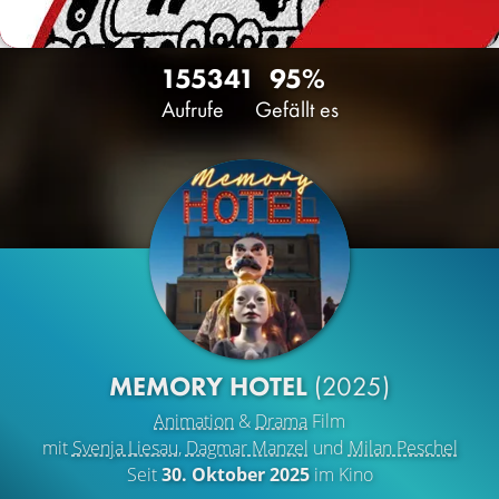
1553
41
95%
Aufrufe
Gefällt es
MEMORY HOTEL
(2025)
Animation
&
Drama
Film
mit
Svenja Liesau
,
Dagmar Manzel
und
Milan Peschel
Seit
30. Oktober 2025
im Kino