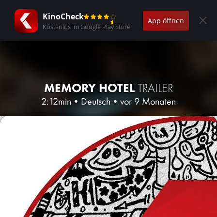
KinoCheck
App öffnen
Kostenlos im Google Play Store
MEMORY HOTEL
TRAILER
2:12min
•
Deutsch
•
vor 9 Monaten