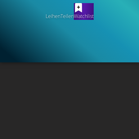
Leihen
Teilen
Watchlist