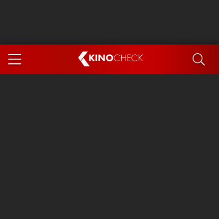
KINO
CHECK
App
DEMNÄCHST IM KINO
Steckerlfischfiasko
Ice Cream Man
Das Ende der Sterne
Exit 8
You, Me & Italy
Marsupilami