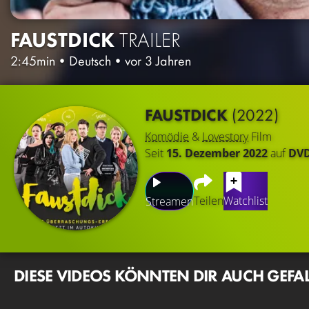
FAUSTDICK
TRAILER
2:45min
•
Deutsch
•
vor 3 Jahren
FAUSTDICK
(2022)
Komödie
&
Lovestory
Film
Seit
15. Dezember 2022
auf
DV
Teilen
Watchlist
Streamen
DIESE VIDEOS KÖNNTEN DIR AUCH GEFA