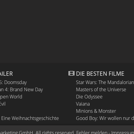
AILER
DIE BESTEN FILME
 5: Doomsday
Star Wars: The Mandaloria
n 4: Brand New Day
Masters of the Universe
Open World
Die Odyssee
vil
Vaiana
Minions & Monster
 Eine Weihnachtsgeschichte
Good Boy: Wir wollen nur d
arketing GmbH
. All rights reserved.
Fehler melden
 - 
Impressu