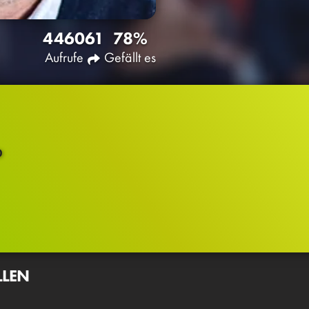
4460
61
78%
Aufrufe
Gefällt es
D
LLEN