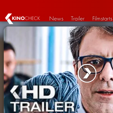
News
Trailer
Filmstarts
KINO
CHECK