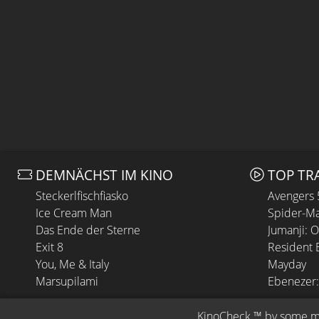
DEMNÄCHST IM KINO
TOP TR
Steckerlfischfiasko
Avengers
Ice Cream Man
Spider-Ma
Das Ende der Sterne
Jumanji: 
Exit 8
Resident E
You, Me & Italy
Mayday
Marsupilami
Ebenezer:
KinoCheck
 ™ by 
some.m