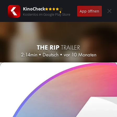
KinoCheck
App öffnen
Kostenlos im Google Play Store
THE RIP
TRAILER
2:14min
•
Deutsch
•
vor 10 Monaten