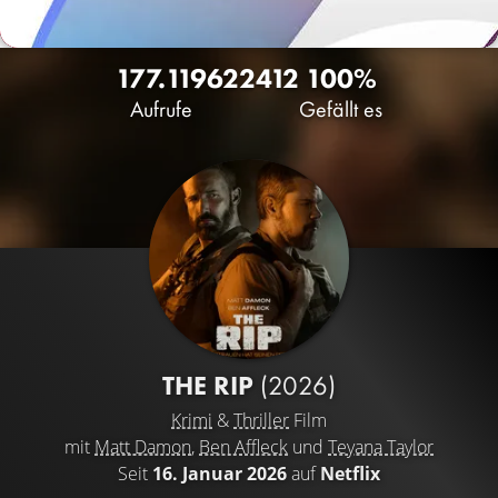
177.119
62
2412
100%
Aufrufe
Gefällt es
THE RIP
(2026)
Krimi
&
Thriller
Film
mit
Matt Damon
,
Ben Affleck
und
Teyana Taylor
Seit
16. Januar 2026
auf
Netflix