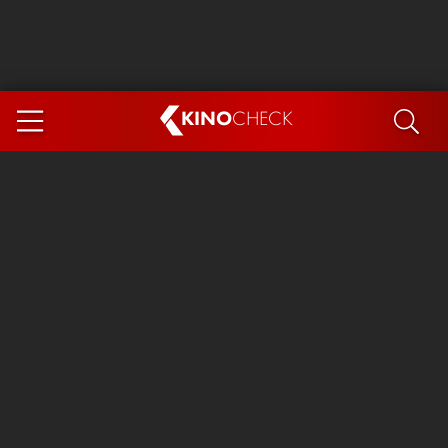
KINO
CHECK
App
DEMNÄCHST IM KINO
Steckerlfischfiasko
The Invite
Ice Cream Man
Das Ende der Sterne
Exit 8
You, Me & Italy