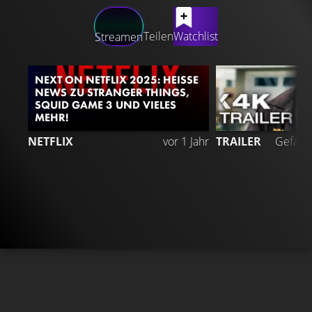
LATEST CONTENT
Teilen
Watchlist
Streamen
NEXT ON NETFLIX 2025: HEISSE N
EWS ZU STRANGER THINGS, S
QUID GAME 3 UND VIELES M
EHR!
NETFLIX
vor 1 Jahr
TRAILER
Gefällt