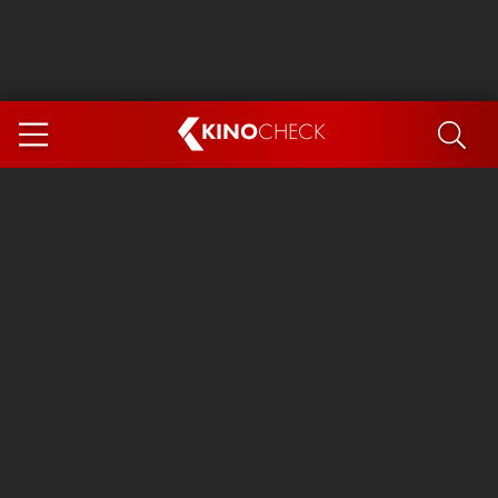
KINO
CHECK
App
DEMNÄCHST IM KINO
Steckerlfischfiasko
Ice Cream Man
Das Ende der Sterne
Exit 8
You, Me & Italy
Marsupilami