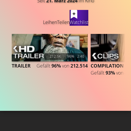
Seit
21. März 2024
im Kino
LATEST CONTENT
Leihen
Teilen
Watchlist
212.5K
96%
2:40
TRAILER
Gefällt
96%
von
212.514
COMPILATION
Gefällt
93%
von
40