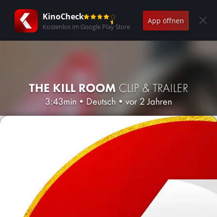
KinoCheck
App öffnen
Kostenlos im Google Play Store
THE KILL ROOM
CLIP & TRAILER
3:43min
•
Deutsch
•
vor 2 Jahren