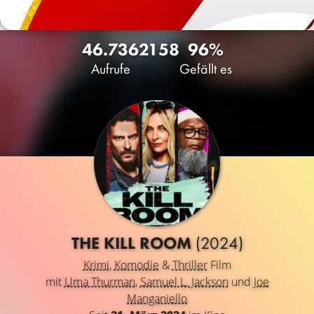
46.736
21
58
96%
Aufrufe
Gefällt es
THE KILL ROOM
(2024)
Krimi
,
Komödie
&
Thriller
Film
mit
Uma Thurman
,
Samuel L. Jackson
und
Joe
Manganiello