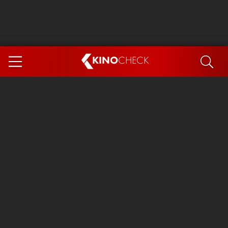
KINO
CHECK
App
DEMNÄCHST IM KINO
Steckerlfischfiasko
Ice Cream Man
Das Ende der Sterne
Exit 8
You, Me & Italy
Marsupilami