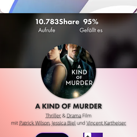
10.783
Share
95%
Aufrufe
Gefällt es
A KIND OF MURDER
Thriller
&
Drama
Film
mit
Patrick Wilson
,
Jessica Biel
und
Vincent Kartheiser