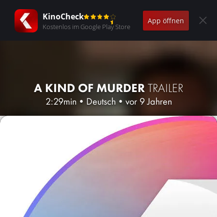
KinoCheck
App öffnen
Kostenlos im Google Play Store
A KIND OF MURDER
TRAILER
2:29min
•
Deutsch
•
vor 9 Jahren