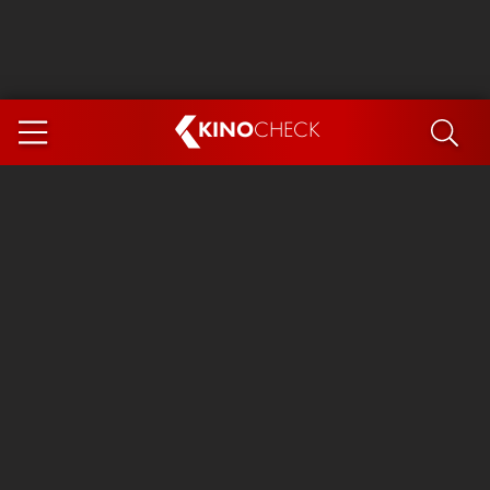
KINO
CHECK
App
DEMNÄCHST IM KINO
Steckerlfischfiasko
Ice Cream Man
Das Ende der Sterne
Exit 8
You, Me & Italy
Marsupilami