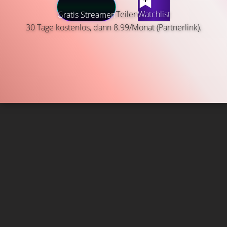
Teilen
Watchlist
Gratis Streamen
30 Tage kostenlos, dann 8.99/Monat (Partnerlink).