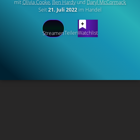
mit
Olivia Cooke
,
Ben Hardy
und
Daryl McCormack
Seit
21. Juli 2022
im Handel
Teilen
Watchlist
Streamen