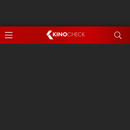
KINO
CHECK
App
DEMNÄCHST IM KINO
Steckerlfischfiasko
Ice Cream Man
Das Ende der Sterne
Exit 8
You, Me & Italy
Marsupilami