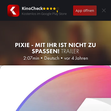
KinoCheck
App öffnen
Kostenlos im Google Play Store
PIXIE - MIT IHR IST NICHT ZU
SPASSEN!
TRAILER
2:07min
•
Deutsch
•
vor 4 Jahren