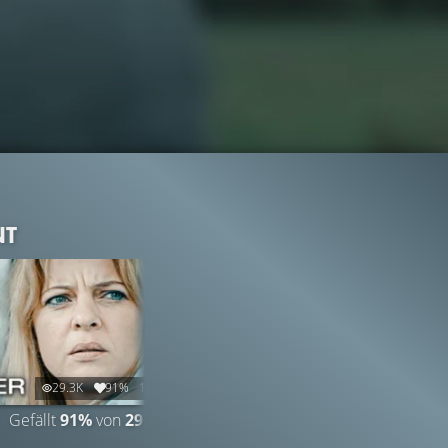
NT
29.3K
91%
1:45
Gefällt
91%
von
29.269