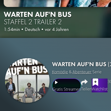
WARTEN AUF'N BUS
STAFFEL 2
TRAILER 2
1:54min
•
Deutsch
•
vor 4 Jahren
WARTEN AUF'N BUS
(
Komödie
&
Abenteuer
Serie
3
Teilen
Watchlist
Gratis Streamen