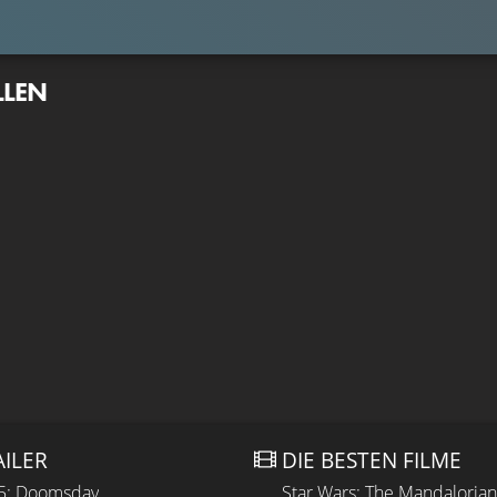
LLEN
AILER
DIE BESTEN FILME
 5: Doomsday
Star Wars: The Mandaloria