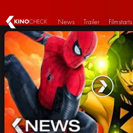
News
Trailer
Filmstarts
KINO
CHECK