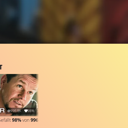
T
996.9K
98%
2:20
efällt
98%
von
996.888