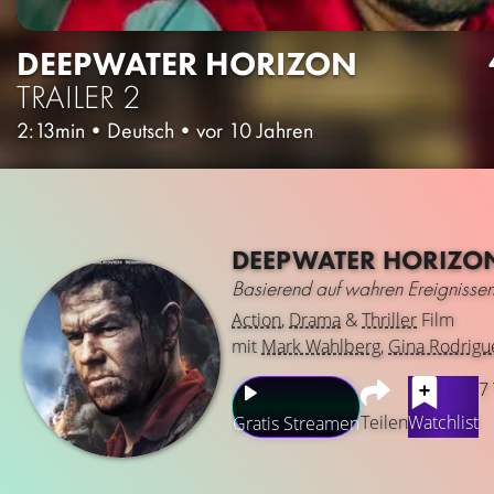
DEEPWATER HORIZON
TRAILER 2
2:13min
•
Deutsch
•
vor 10 Jahren
DEEPWATER HORIZO
Basierend auf wahren Ereignissen
Action
,
Drama
&
Thriller
Film
mit
Mark Wahlberg
,
Gina Rodrigu
7
Teilen
Watchlist
Gratis Streamen