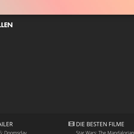
LLEN
AILER
DIE BESTEN FILME
 5: Doomsday
Star Wars: The Mandaloria