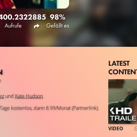
400.232
2885
98%
Aufrufe
Gefällt es
LATEST
CONTEN
N
.
ez
und
Kate Hudson
 Tage kostenlos, dann 8.99/Monat (Partnerlink).
VIDEO
G