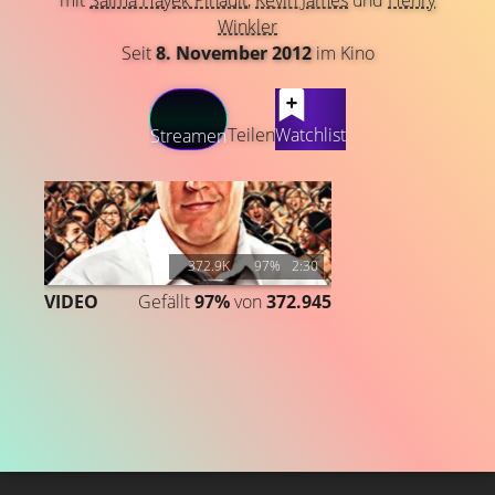
mit
Salma Hayek Pinault
,
Kevin James
und
Henry
Winkler
Seit
8. November 2012
im Kino
LATEST CONTENT
Teilen
Watchlist
Streamen
372.9K
97%
2:30
VIDEO
Gefällt
97%
von
372.945