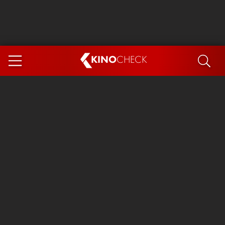
KINO
CHECK
App
DEMNÄCHST IM KINO
Steckerlfischfiasko
Ice Cream Man
Das Ende der Sterne
Exit 8
You, Me & Italy
Marsupilami