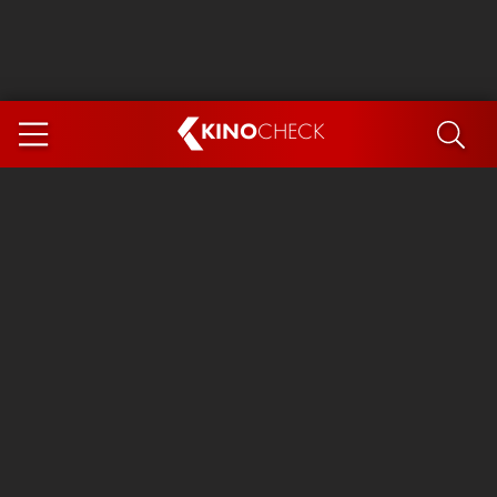
KINO
CHECK
App
DEMNÄCHST IM KINO
Steckerlfischfiasko
Ice Cream Man
Das Ende der Sterne
Exit 8
You, Me & Italy
Marsupilami