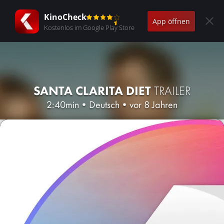
KinoCheck
App öffnen
Kostenlos im Google Play Store
SANTA CLARITA DIET
TRAILER
2:40min
•
Deutsch
•
vor 8 Jahren