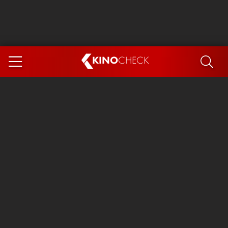
KINO
CHECK
App
DEMNÄCHST IM KINO
Steckerlfischfiasko
The Invite
Ice Cream Man
Das Ende der Sterne
Exit 8
You, Me & Italy