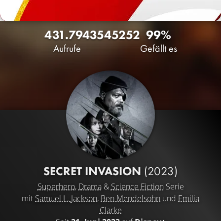
431.794
354
5252
99%
Aufrufe
Gefällt es
SECRET INVASION
(2023)
Superhero
,
Drama
&
Science Fiction
Serie
mit
Samuel L. Jackson
,
Ben Mendelsohn
und
Emilia
Clarke