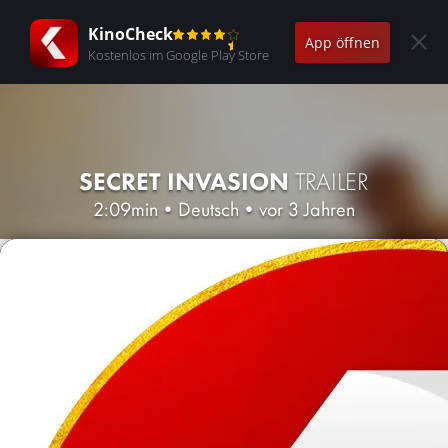
KinoCheck
App öffnen
Kostenlos im Google Play Store
SECRET INVASION
TRAILER
2:09min
•
Deutsch
•
vor 3 Jahren