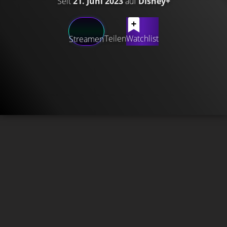
Seit
21. Juni 2023
auf
Disney+
Teilen
Watchlist
Streamen