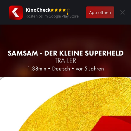
KinoCheck
App öffnen
Kostenlos im Google Play Store
SAMSAM - DER KLEINE SUPERHELD
TRAILER
1:38min
•
Deutsch
•
vor 5 Jahren