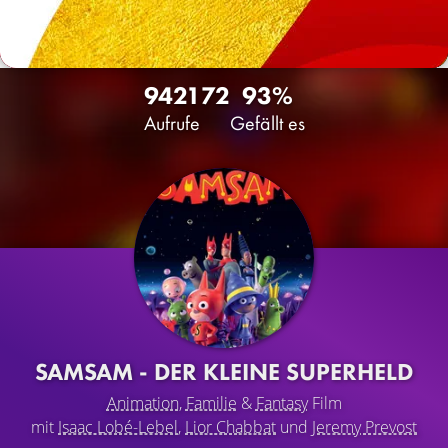
9421
72
93%
Aufrufe
Gefällt es
SAMSAM - DER KLEINE SUPERHELD
Animation
,
Familie
&
Fantasy
Film
mit
Isaac Lobé-Lebel
,
Lior Chabbat
und
Jeremy Prevost