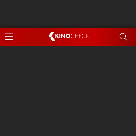
KINO
CHECK
App
DEMNÄCHST IM KINO
Steckerlfischfiasko
The Invite
Ice Cream Man
Das Ende der Sterne
Exit 8
You, Me & Italy