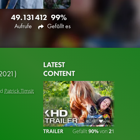
49.131
412
99%
Aufrufe
Gefällt es
LATEST
CONTENT
2021)
nd
Patrick Timsit
21K
90%
1:50
TRAILER
Gefällt
90%
von
21.043