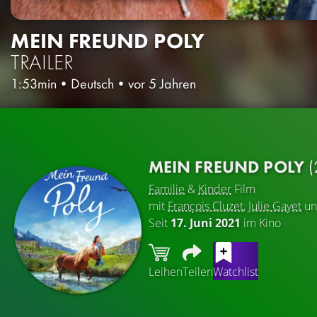
MEIN FREUND POLY
TRAILER
1:53min
•
Deutsch
•
vor 5 Jahren
MEIN FREUND POLY
(
Familie
&
Kinder
Film
mit
François Cluzet
,
Julie Gayet
u
Seit
17. Juni 2021
im Kino
Leihen
Teilen
Watchlist