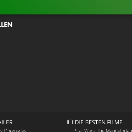
LLEN
AILER
DIE BESTEN FILME
 5: Doomsday
Star Wars: The Mandaloria