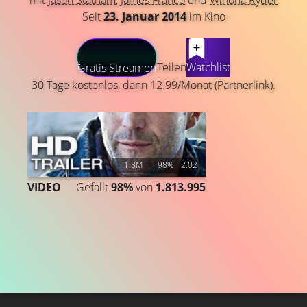
mit
Jason Statham
,
James Franco
und
Winona Ryder
Seit
23. Januar 2014
im Kino
LATEST CONTENT
Teilen
Watchlist
Gratis Streamen
30 Tage kostenlos, dann 12.99/Monat (Partnerlink).
1.8M
98%
2:02
VIDEO
Gefällt
98%
von
1.813.995