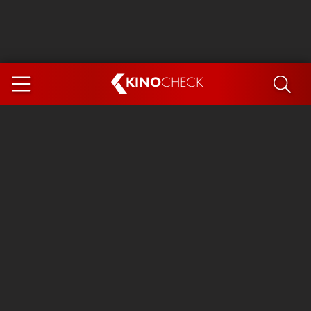
KINO
CHECK
App
DEMNÄCHST IM KINO
Steckerlfischfiasko
Ice Cream Man
Das Ende der Sterne
Exit 8
You, Me & Italy
Marsupilami