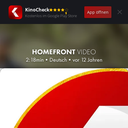
KinoCheck
App öffnen
Kostenlos im Google Play Store
HOMEFRONT
VIDEO
2:18min
•
Deutsch
•
vor 12 Jahren