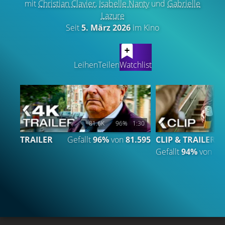
mit
Christian Clavier
,
Isabelle Nanty
und
Gabrielle
Lazure
Seit
5. März 2026
im Kino
LATEST CONTENT
Leihen
Teilen
Watchlist
81.6K
96%
1:30
TRAILER
Gefällt
96%
von
81.595
CLIP & TRAILER
Gefällt
94%
von
32