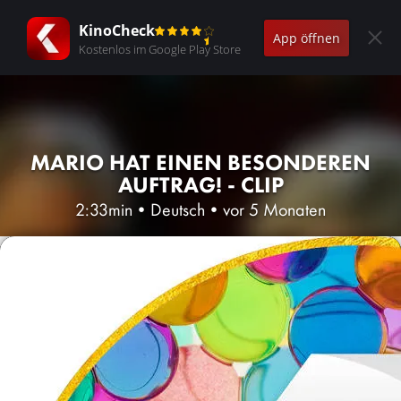
KinoCheck
App öffnen
Kostenlos im Google Play Store
MARIO HAT EINEN BESONDEREN
AUFTRAG! - CLIP
2:33min
•
Deutsch
•
vor 5 Monaten