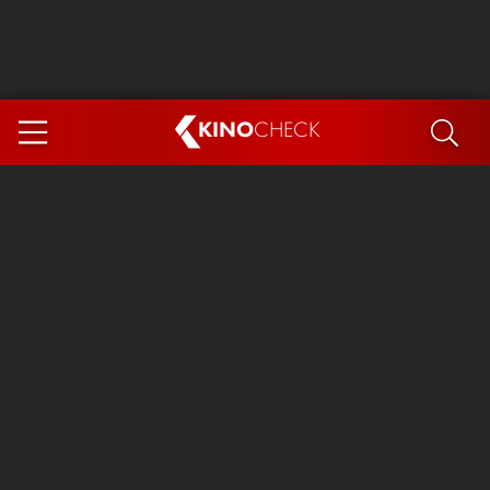
KINO
CHECK
App
DEMNÄCHST IM KINO
Steckerlfischfiasko
Ice Cream Man
Das Ende der Sterne
Exit 8
You, Me & Italy
Marsupilami