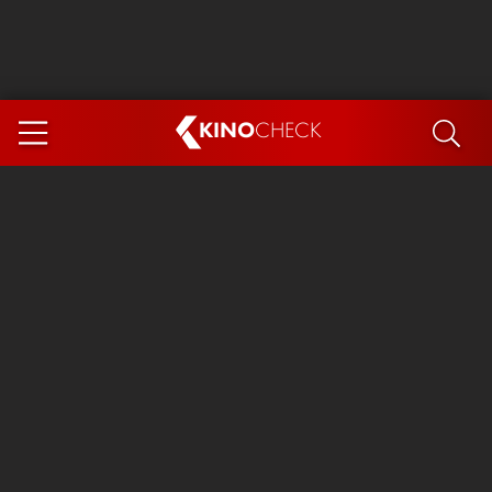
KINO
CHECK
App
DEMNÄCHST IM KINO
Steckerlfischfiasko
Ice Cream Man
Das Ende der Sterne
Exit 8
You, Me & Italy
Marsupilami