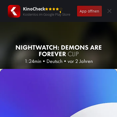
KinoCheck
App öffnen
Kostenlos im Google Play Store
NIGHTWATCH: DEMONS ARE
FOREVER
CLIP
1:24min
•
Deutsch
•
vor 2 Jahren