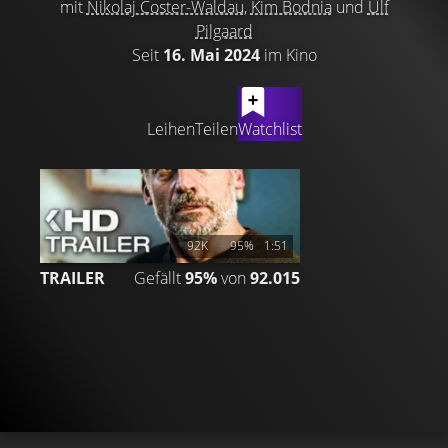
mit
Nikolaj Coster-Waldau
,
Kim Bodnia
und
Ulf
Pilgaard
Seit
16. Mai 2024
im Kino
LATEST CONTENT
Leihen
Teilen
Watchlist
92K
95%
1:51
TRAILER
Gefällt
95%
von
92.015