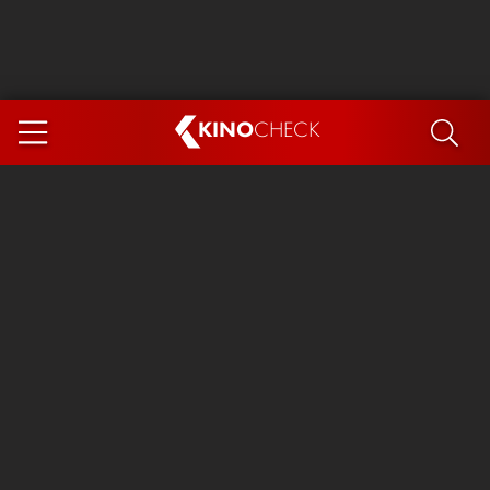
KINO
CHECK
App
DEMNÄCHST IM KINO
Steckerlfischfiasko
Ice Cream Man
Das Ende der Sterne
Exit 8
You, Me & Italy
Marsupilami