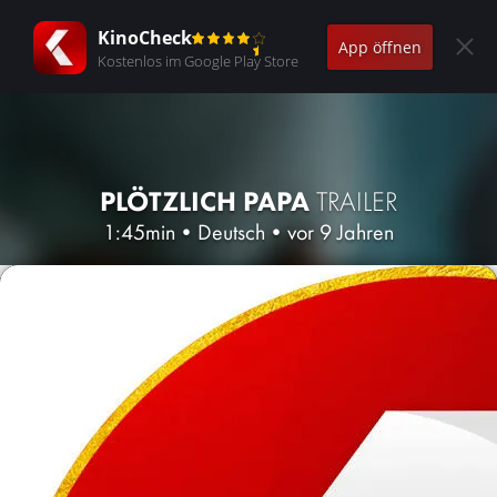
KinoCheck
App öffnen
Kostenlos im Google Play Store
PLÖTZLICH PAPA
TRAILER
1:45min
•
Deutsch
•
vor 9 Jahren