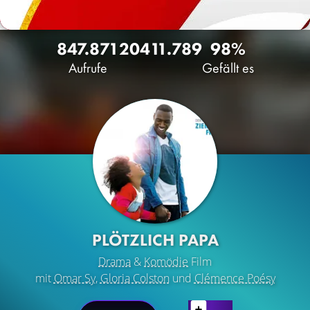
847.871
204
11.789
98%
Aufrufe
Gefällt es
PLÖTZLICH PAPA
Drama
&
Komödie
Film
mit
Omar Sy
,
Gloria Colston
und
Clémence Poésy