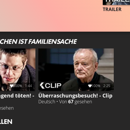
TRAILER
ECHEN IST FAMILIENSACHE
100%
1:44
100%
2:25
gend töten! -
Überraschungsbesuch! - Clip
Deutsch • Von
67
gesehen
esehen
LLEN