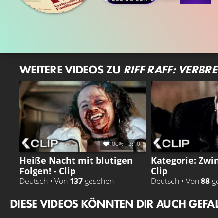
WEITERE VIDEOS ZU
RIFF RAFF: VERBR
100%
3:10
Heiße Nacht mit blutigen
Kategorie: Zwin
Folgen! - Clip
Clip
Deutsch • Von
137
gesehen
Deutsch • Von
88
g
DIESE VIDEOS KÖNNTEN DIR AUCH GEFA