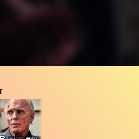
T
63.1K
95%
2:33
12K
96%
4:23