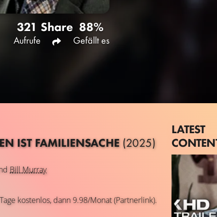
321
Share
88%
Aufrufe
Gefällt es
LATEST
CONTEN
HEN IST FAMILIENSACHE
(2025)
nd
Bill Murray
 Tage kostenlos, dann 9.98/Monat (Partnerlink).