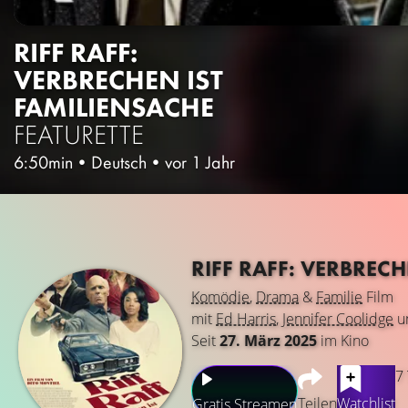
RIFF RAFF:
VERBRECHEN IST
FAMILIENSACHE
FEATURETTE
6:50min
•
Deutsch
•
vor 1 Jahr
RIFF RAFF: VERBREC
Komödie
,
Drama
&
Familie
Film
mit
Ed Harris
,
Jennifer Coolidge
u
Seit
27. März 2025
im Kino
7
Teilen
Watchlist
Gratis Streamen