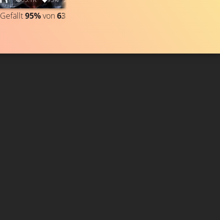
Gefällt
95%
von
63.060
CLIP & TRAILER
Gefällt
96%
von
12.041