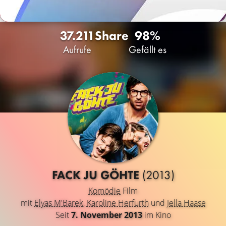
37.211
Share
98%
Aufrufe
Gefällt es
FACK JU GÖHTE
(2013)
Komödie
Film
mit
Elyas M'Barek
,
Karoline Herfurth
und
Jella Haase
Seit
7. November 2013
im Kino