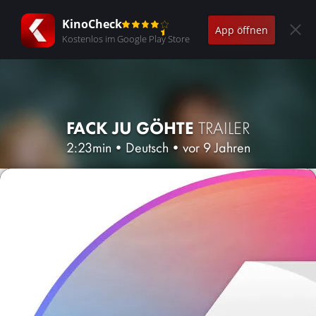
KinoCheck
App öffnen
Kostenlos im Google Play Store
FACK JU GÖHTE
TRAILER
2:23min
•
Deutsch
•
vor 9 Jahren