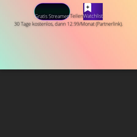
Teilen
Watchlist
Gratis Streamen
30 Tage kostenlos, dann 12.99/Monat (Partnerlink).