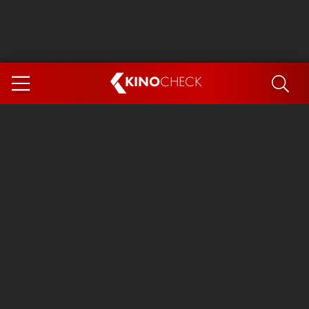
KINO
CHECK
App
DEMNÄCHST IM KINO
Steckerlfischfiasko
Ice Cream Man
Das Ende der Sterne
Exit 8
You, Me & Italy
Marsupilami