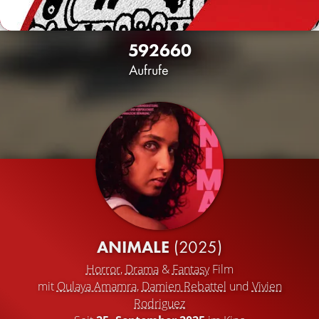
5926
60
Aufrufe
ANIMALE
(2025)
Horror
,
Drama
&
Fantasy
Film
mit
Oulaya Amamra
,
Damien Rebattel
und
Vivien
Rodriguez