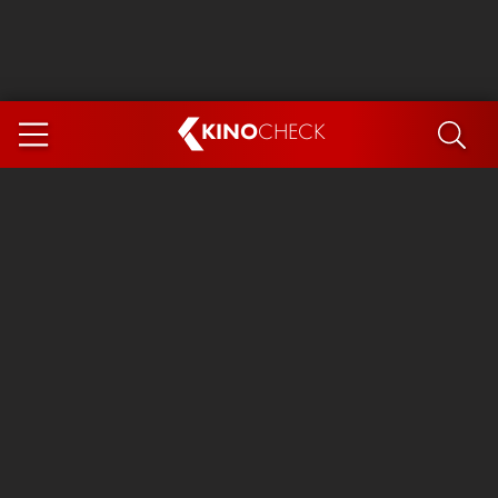
KINO
CHECK
App
DEMNÄCHST IM KINO
Steckerlfischfiasko
Ice Cream Man
Das Ende der Sterne
Exit 8
You, Me & Italy
Marsupilami