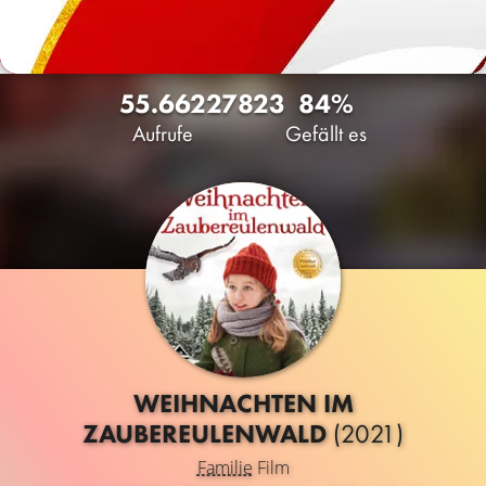
55.662
27
823
84%
Aufrufe
Gefällt es
WEIHNACHTEN IM
ZAUBEREULENWALD
(2021)
Familie
Film