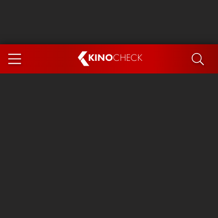
KINO
CHECK
App
DEMNÄCHST IM KINO
Steckerlfischfiasko
Ice Cream Man
Das Ende der Sterne
Exit 8
You, Me & Italy
Marsupilami