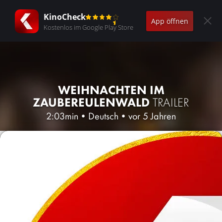
KinoCheck
App öffnen
Kostenlos im Google Play Store
WEIHNACHTEN IM
ZAUBEREULENWALD
TRAILER
2:03min
•
Deutsch
•
vor 5 Jahren