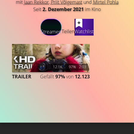
mit
Jaan Rekkor
,
Priit Võigemast
und
Mirtel Pohla
Seit
2. Dezember 2021
im Kino
LATEST CONTENT
Teilen
Watchlist
Streamen
12.1K
97%
2:03
TRAILER
Gefällt
97%
von
12.123