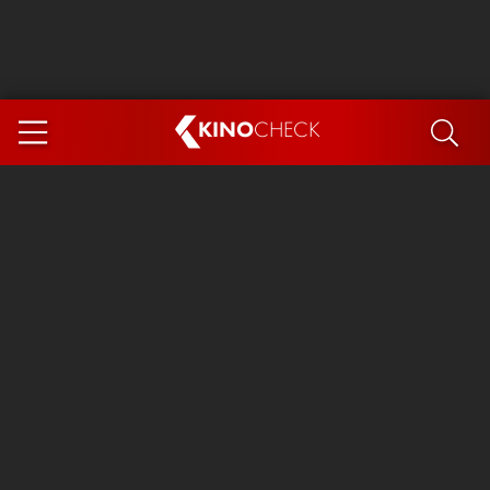
KINO
CHECK
App
DEMNÄCHST IM KINO
Steckerlfischfiasko
Ice Cream Man
Das Ende der Sterne
Exit 8
You, Me & Italy
Marsupilami