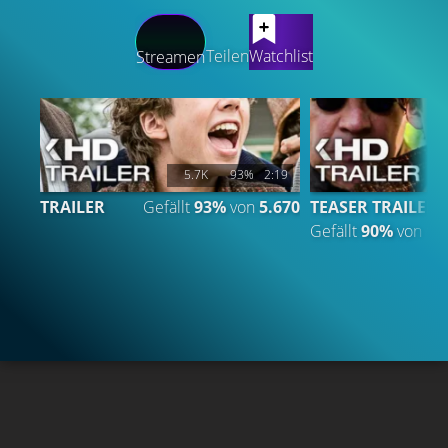
LATEST CONTENT
Teilen
Watchlist
Streamen
5.7K
93%
2:19
TRAILER
Gefällt
93%
von
5.670
TEASER TRAILER
Gefällt
90%
von
1.