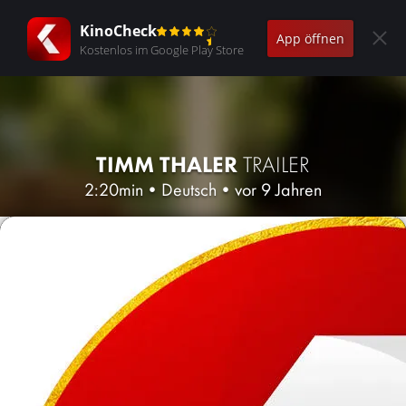
KinoCheck
App öffnen
Kostenlos im Google Play Store
TIMM THALER
TRAILER
2:20min
•
Deutsch
•
vor 9 Jahren