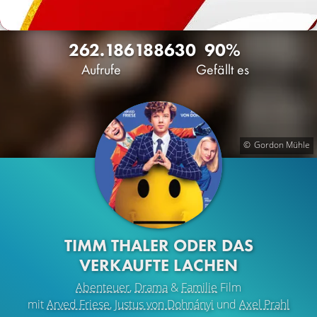
262.186
188
630
90%
Aufrufe
Gefällt es
Gordon Mühle
TIMM THALER ODER DAS
VERKAUFTE LACHEN
Abenteuer
,
Drama
&
Familie
Film
mit
Arved Friese
,
Justus von Dohnányi
und
Axel Prahl