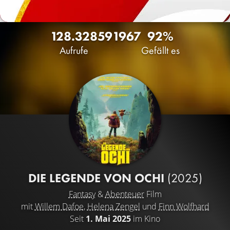
128.328
59
1967
92%
Aufrufe
Gefällt es
DIE LEGENDE VON OCHI
(2025)
Fantasy
&
Abenteuer
Film
mit
Willem Dafoe
,
Helena Zengel
und
Finn Wolfhard
Seit
1. Mai 2025
im Kino