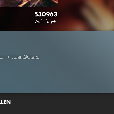
5309
63
Aufrufe
ey
und
David McEwen
LLEN