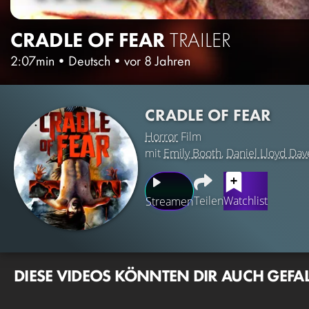
CRADLE OF FEAR
TRAILER
2:07min
•
Deutsch
•
vor 8 Jahren
CRADLE OF FEAR
Horror
Film
mit
Emily Booth
,
Daniel Lloyd Dav
Teilen
Watchlist
Streamen
DIESE VIDEOS KÖNNTEN DIR AUCH GEFA