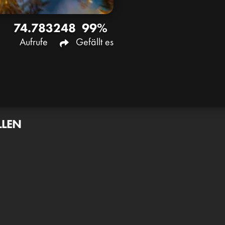
74.783
248
99%
Aufrufe
Gefällt es
LLEN