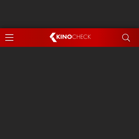
KINO
CHECK
App
DEMNÄCHST IM KINO
Steckerlfischfiasko
Ice Cream Man
Das Ende der Sterne
Exit 8
You, Me & Italy
Marsupilami