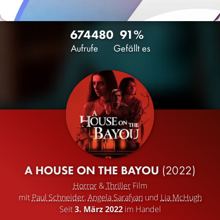
6744
80
91%
Aufrufe
Gefällt es
A HOUSE ON THE BAYOU
(2022)
Horror
&
Thriller
Film
mit
Paul Schneider
,
Angela Sarafyan
und
Lia McHugh
Seit
3. März 2022
im Handel