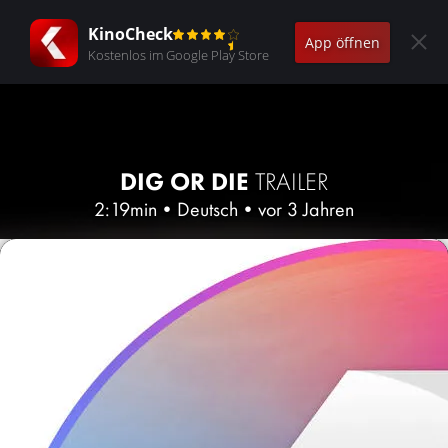
KinoCheck
App öffnen
Kostenlos im Google Play Store
DIG OR DIE
TRAILER
2:19min
•
Deutsch
•
vor 3 Jahren