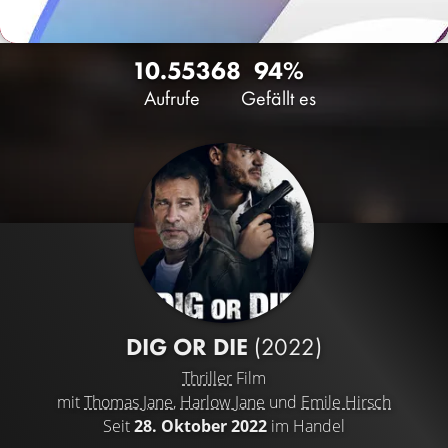
10.553
68
94%
Aufrufe
Gefällt es
DIG OR DIE
(2022)
Thriller
Film
mit
Thomas Jane
,
Harlow Jane
und
Emile Hirsch
Seit
28. Oktober 2022
im Handel