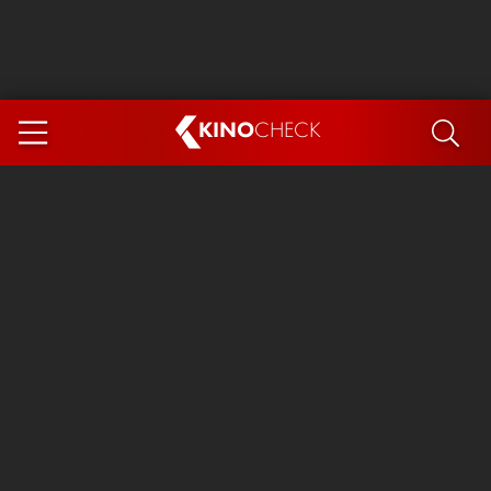
KINO
CHECK
App
DEMNÄCHST IM KINO
Steckerlfischfiasko
Ice Cream Man
Das Ende der Sterne
Exit 8
You, Me & Italy
Marsupilami