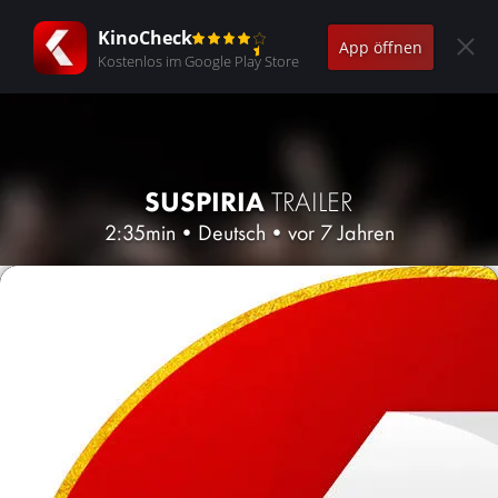
KinoCheck
App öffnen
Kostenlos im Google Play Store
SUSPIRIA
TRAILER
2:35min
•
Deutsch
•
vor 7 Jahren