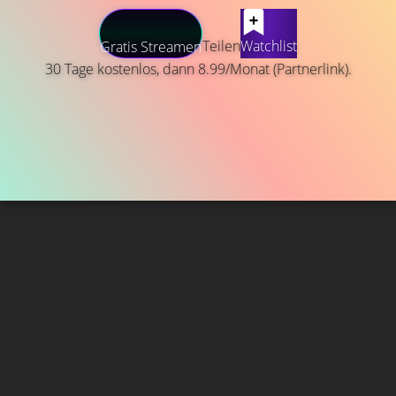
Teilen
Watchlist
Gratis Streamen
30 Tage kostenlos, dann 8.99/Monat (Partnerlink).