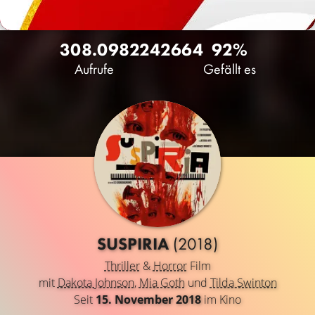
308.098
224
2664
92%
Aufrufe
Gefällt es
SUSPIRIA
(2018)
Thriller
&
Horror
Film
mit
Dakota Johnson
,
Mia Goth
und
Tilda Swinton
Seit
15. November 2018
im Kino