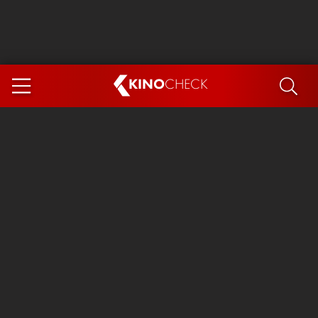
KINO
CHECK
App
DEMNÄCHST IM KINO
Steckerlfischfiasko
Ice Cream Man
Das Ende der Sterne
Exit 8
You, Me & Italy
Marsupilami