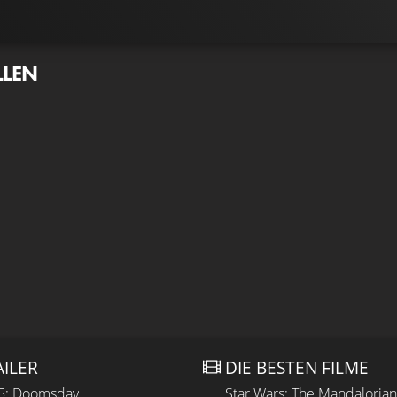
LLEN
AILER
DIE BESTEN FILME
 5: Doomsday
Star Wars: The Mandaloria