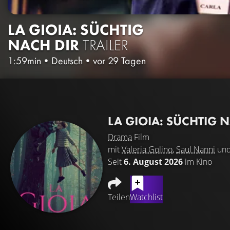
LA GIOIA: SÜCHTIG
NACH DIR
TRAILER
1:59min
•
Deutsch
•
vor 29 Tagen
LA GIOIA: SÜCHTIG 
Drama
Film
mit
Valeria Golino
,
Saul Nanni
un
Seit
6. August 2026
im Kino
Teilen
Watchlist