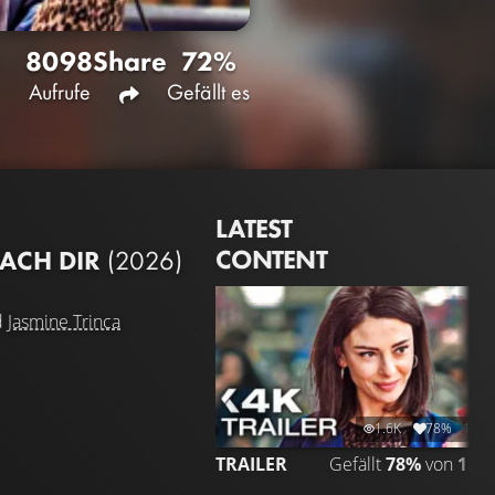
8098
Share
72%
Aufrufe
Gefällt es
LATEST
CONTENT
NACH DIR
(2026)
d
Jasmine Trinca
1.6K
78%
1:59
TRAILER
Gefällt
78%
von
1.58