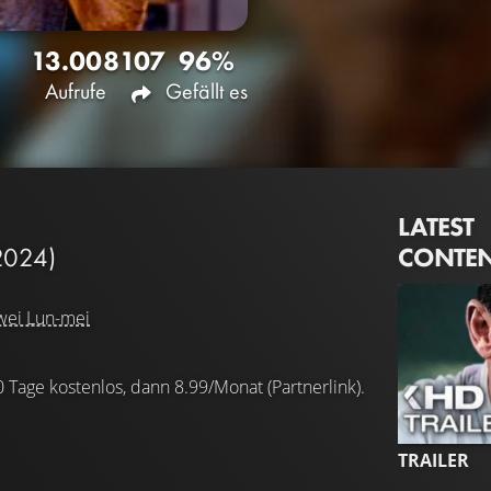
13.008
107
96%
Aufrufe
Gefällt es
LATEST
CONTE
2024)
ei Lun-mei
0 Tage kostenlos, dann 8.99/Monat (Partnerlink).
TRAILER