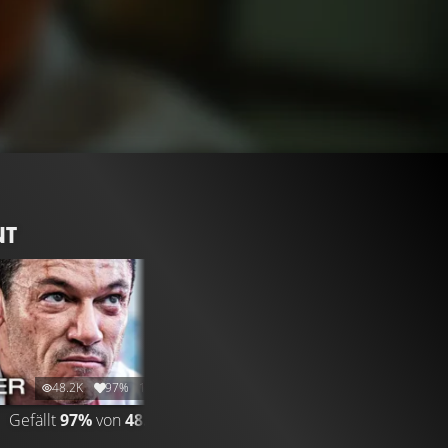
NT
48.2K
97%
1:16
9.8K
97%
2:23
Gefällt
97%
von
48.195
TRAILER
Gefällt
97%
von
9.767