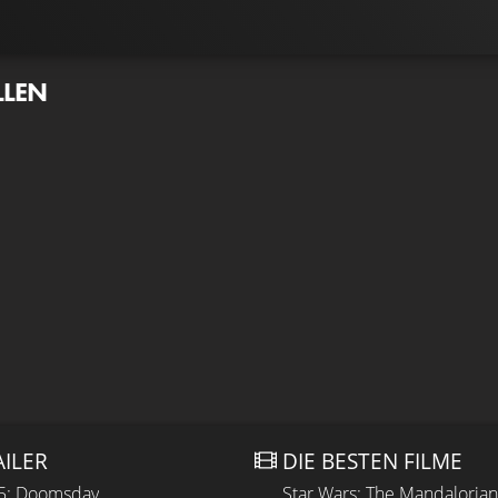
LLEN
AILER
DIE BESTEN FILME
 5: Doomsday
Star Wars: The Mandaloria