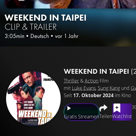
WEEKEND IN TAIPEI
CLIP & TRAILER
3:05min
•
Deutsch
•
vor 1 Jahr
WEEKEND IN TAIPEI
(
Thriller
&
Action
Film
mit
Luke Evans
,
Sung Kang
und
Gw
Seit
17. Oktober 2024
im Kino
3
Teilen
Watchlist
Gratis Streamen