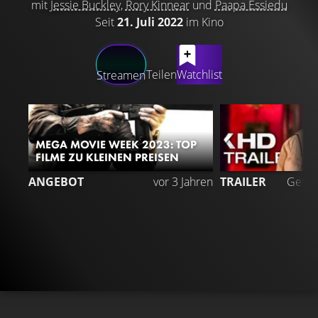
mit
Jessie Buckley
,
Rory Kinnear
und
Paapa Essiedu
Seit
21. Juli 2022
im Kino
LATEST CONTENT
Teilen
Watchlist
Streamen
MEGA MOVIE WEEK 2023: TOP
FILME ZU KLEINEN PREISEN
ANGEBOT
vor 3 Jahren
TRAILER
Gefäll