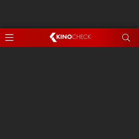
KINO
CHECK
App
DEMNÄCHST IM KINO
Steckerlfischfiasko
Ice Cream Man
Das Ende der Sterne
Exit 8
You, Me & Italy
Marsupilami