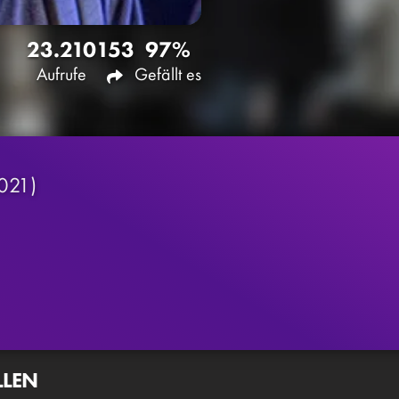
23.210
153
97%
Aufrufe
Gefällt es
021)
LLEN