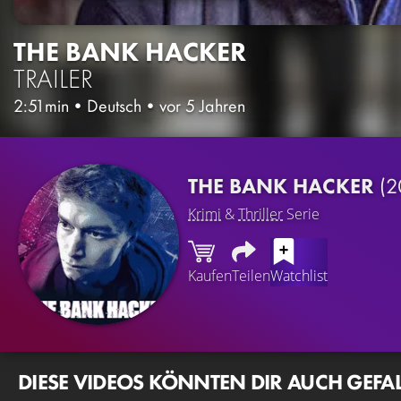
THE BANK HACKER
TRAILER
2:51min
•
Deutsch
•
vor 5 Jahren
THE BANK HACKER
(2
Krimi
&
Thriller
Serie
Kaufen
Teilen
Watchlist
DIESE VIDEOS KÖNNTEN DIR AUCH GEFA