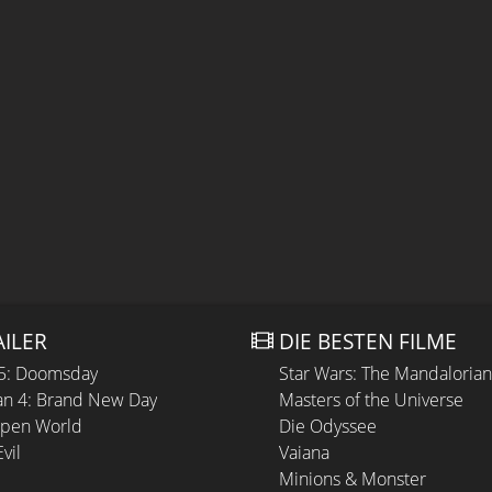
AILER
DIE BESTEN FILME
 5: Doomsday
Star Wars: The Mandaloria
n 4: Brand New Day
Masters of the Universe
Open World
Die Odyssee
vil
Vaiana
Minions & Monster